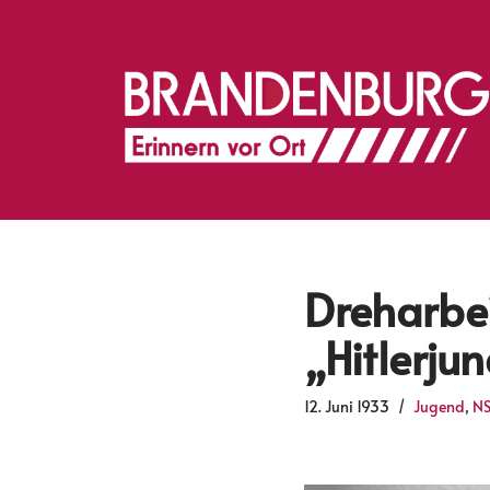
Zum
Inhalt
springen
Dreharbe
„Hitlerju
12. Juni 1933
Jugend
,
NS