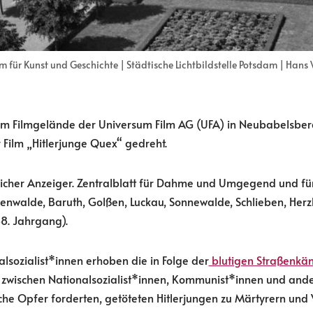
für Kunst und Geschichte | Städtische Lichtbildstelle Potsdam | Han
m Filmgelände der Universum Film AG (UFA) in Neubabelsberg
 Film „Hitlerjunge Quex“ gedreht.
cher Anzeiger. Zentralblatt für Dahme und Umgegend und für
kenwalde, Baruth, Golßen, Luckau, Sonnewalde, Schlieben, Herz
88. Jahrgang).
lsozialist*innen erhoben die in Folge der
blutigen Straßenkä
zwischen Nationalsozialist*innen, Kommunist*innen und and
iche Opfer forderten, getöteten Hitlerjungen zu Märtyrern und