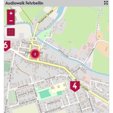
Audiowalk Fehrbellin
+
−
2