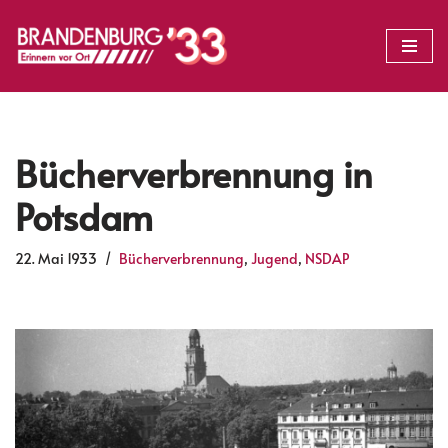
Zum
Inhalt
springen
Bücherverbrennung in
Potsdam
22. Mai 1933
Bücherverbrennung
,
Jugend
,
NSDAP