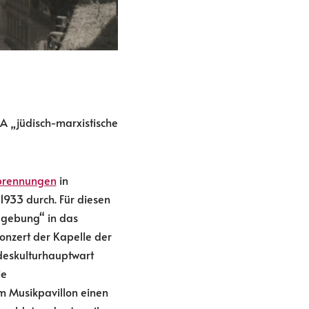
A „jüdisch-marxistische
brennungen
in
1933 durch. Für diesen
dgebung“ in das
onzert der Kapelle der
deskulturhauptwart
ie
m Musikpavillon einen