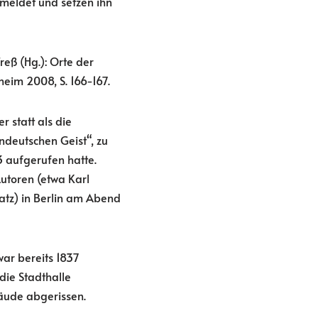
 meldet und setzen ihn
eß (Hg.): Orte der
im 2008, S. 166-167.
 statt als die
deutschen Geist“, zu
3 aufgerufen hatte.
utoren (etwa Karl
atz) in Berlin am Abend
ar bereits 1837
die Stadthalle
äude abgerissen.