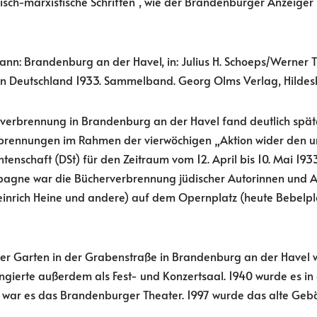
isch-marxistische Schriften“, wie der Brandenburger Anzeiger
nn: Brandenburg an der Havel, in: Julius H. Schoeps/Werner Tr
 Deutschland 1933. Sammelband. Georg Olms Verlag, Hildeshe
verbrennung in Brandenburg an der Havel fand deutlich später
brennungen im Rahmen der vierwöchigen „Aktion wider den un
tenschaft (DSt) für den Zeitraum vom 12. April bis 10. Mai 193
agne war die Bücherverbrennung jüdischer Autorinnen und A
Heinrich Heine und andere) auf dem Opernplatz (heute Bebelpl
er Garten in der Grabenstraße in Brandenburg an der Havel w
gierte außerdem als Fest- und Konzertsaal. 1940 wurde es in 
 war es das Brandenburger Theater. 1997 wurde das alte Geb