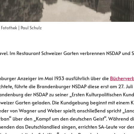
Fotothek | Paul Schulz
el. Im Restaurant Schweizer Garten verbrennen NSDAP und S
burger Anzeiger im Mai 1933 ausführlich über die
Bücherver
htete, führte die Brandenburger NSDAP diese erst am 27. Juli 
andenburg der NSDAP zu seiner „Ersten Kulturpolitischen Kun
hweizer Garten geladen. Die Kundgebung beginnt mit einem K
ieder von Wagner und Weber spielt; anschließend spricht „Lan
Urban“ über den „Kampf um den deutschen Geist“. Während d
enden das Deutschlandlied singen, errichten SA-Leute vor de