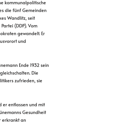
ine kommunalpolitische
 des die fünf Gemeinden
es Wandlitz, seit
 Partei (DDP). Vom
okraten gewandelt. Er
usvorort und
 Jünemann Ende 1932 sein
gleichschalten. Die
ikers zufrieden, sie
 er entlassen und mit
l Jünemanns Gesundheit
er erkrankt an