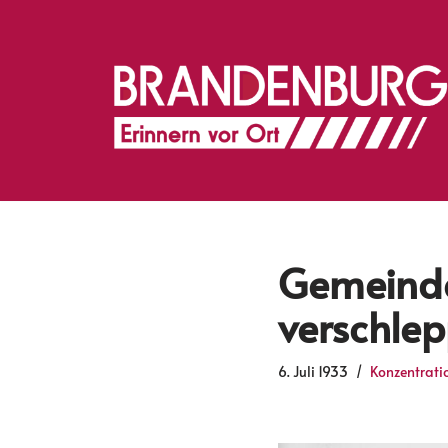
Zum
Inhalt
springen
Gemeinde
verschlep
6. Juli 1933
Konzentrati