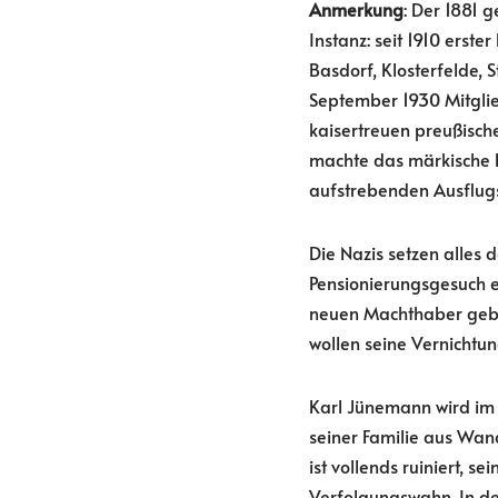
Anmerkung
: Der 1881 
Instanz: seit 1910 erst
Basdorf, Klosterfelde,
September 1930 Mitglie
kaisertreuen preußisch
machte das märkische 
aufstrebenden Ausflugs
Die Nazis setzen alles 
Pensionierungsgesuch ei
neuen Machthaber geben
wollen seine Vernichtun
Karl Jünemann wird im 
seiner Familie aus Wan
ist vollends ruiniert, s
Verfolgungswahn. In der