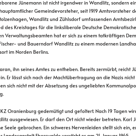
geborene Jünemann ist nicht irgendwer in Wandlitz, sondern e
er hauptamtlicher Gemeindevorsteher, seit 1919 Amtsvorsteher
 Stolzenhagen, Wandlitz und Zühlsdorf umfassenden Amtsbezirk
d des Kreistages für die linksliberale Deutsche Demokratische
en Verwaltungsbeamten hat er sich zu einem tatkräftigen Dem
Fischer- und Bauerndorf Wandlitz zu einem modernen Landha
ort im Norden Berlins.
daran, ihn seines Amtes zu entheben. Bereits zermürbt, reicht
n. Er lässt sich nach der Machtübertragung an die Nazis nicht 
 sich nicht mit der Absetzung des ungeliebten Kommunalpolit
g.
KZ Oranienburg gedemütigt und gefoltert. Nach 19 Tagen wird
dlitz ausgewiesen. Er darf den Ort nicht wieder betreten. Kar
eine Seele gebrochen. Ein schweres Nervenleiden stellt sich ein, 
 Landesanstalt Eberswalde verstirbt er am 21. Januar 1945.